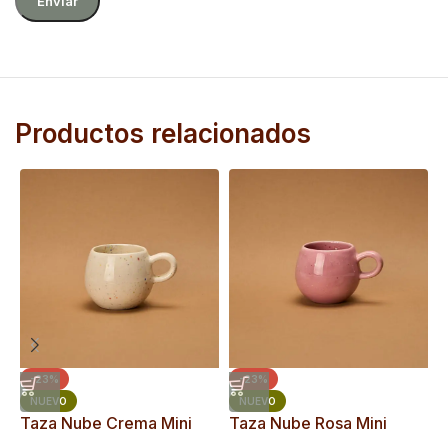
Productos relacionados
-23%
-23%
T
NUEVO
NUEVO
Taza Nube Crema Mini
Taza Nube Rosa Mini
T