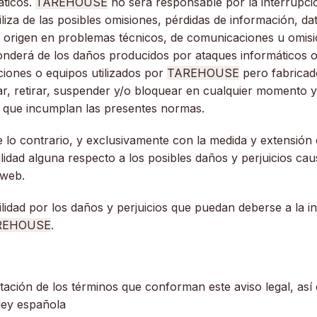
áticos.
TAREHOUSE
no será responsable por la interrupció
liza de las posibles omisiones, pérdidas de información, d
gan origen en problemas técnicos, de comunicaciones u omi
nderá de los daños producidos por ataques informáticos o
iones o equipos utilizados por
TAREHOUSE
pero fabricado
ar, retirar, suspender y/o bloquear en cualquier momento y
os que incumplan las presentes normas.
o contrario, y exclusivamente con la medida y extensión 
dad alguna respecto a los posibles daños y perjuicios caus
 web.
idad por los daños y perjuicios que puedan deberse a la in
REHOUSE
.
retación de los términos que conforman este aviso legal, as
 ley española