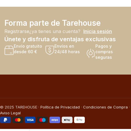
Forma parte de Tarehouse
Registrarse
¿ya tienes una cuenta?
Inicia sesión
Únete y disfruta de ventajas exclusivas
Envío gratuito
Envíos en
Pagos y
desde 60 €
24/48 horas
compras
seguras
© 2025 TAREHOUSE ·
Política de Privacidad
·
Condiciones de Compra
·
Aviso Legal