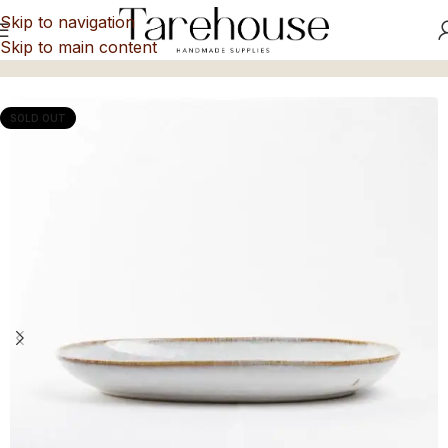
Skip to navigation
Skip to main content
Inicio
/
Fuentes y Ensaladeras
SOLD OUT