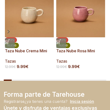
-23%
-23%
T
NUEVO
NUEVO
Taza Nube Crema Mini
Taza Nube Rosa Mini
T
Tazas
Tazas
1
9.99
€
9.99
€
12.99
€
12.99
€
Forma parte de Tarehouse
Registrarse
¿ya tienes una cuenta?
Inicia sesión
Únete y disfruta de ventajas exclusivas