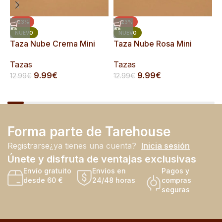
-23%
-23%
T
NUEVO
NUEVO
Taza Nube Crema Mini
Taza Nube Rosa Mini
T
Tazas
Tazas
1
9.99
€
9.99
€
12.99
€
12.99
€
Forma parte de Tarehouse
Registrarse
¿ya tienes una cuenta?
Inicia sesión
Únete y disfruta de ventajas exclusivas
Envío gratuito
Envíos en
Pagos y
desde 60 €
24/48 horas
compras
seguras