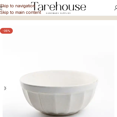
Skip to navigation
Skip to main content
Inicio
/
Fuentes y Ensaladeras
-35%