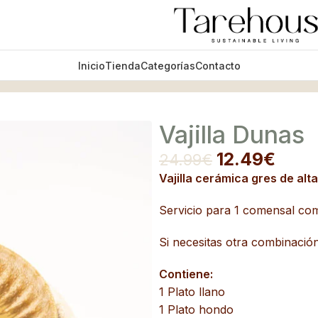
Inicio
Tienda
Categorías
Contacto
Vajilla Dunas
12.49
€
24.99
€
Vajilla cerámica gres de alt
Servicio para 1 comensal com
Si necesitas otra combinación
Contiene:
1 Plato llano
1 Plato hondo