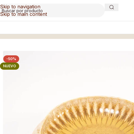
Skip to navigation
Skip to main content
Inicio
/
Vajilla
/
Vajilla Dunas
-50%
NUEVO