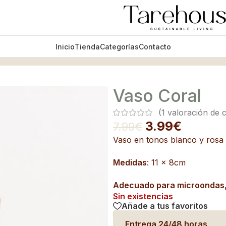
Inicio
Tienda
Categorías
Contacto
Vaso Coral
(
1
valoración de c
3.99
€
7.99
€
Vaso en tonos blanco y rosa
Medidas
: 11 x 8cm
Adecuado para microondas, h
Sin existencias
Añade a tus favoritos
Entrega 24/48 horas