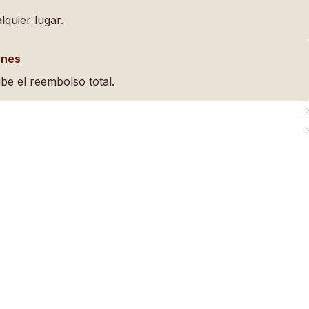
lquier lugar.
ones
be el reembolso total.