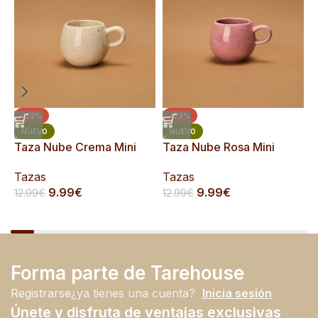
-23%
-23%
T
NUEVO
NUEVO
Taza Nube Crema Mini
Taza Nube Rosa Mini
T
Tazas
Tazas
1
9.99
€
9.99
€
12.99
€
12.99
€
Forma parte de Tarehouse
Registrarse
¿ya tienes una cuenta?
Inicia sesión
Únete y disfruta de ventajas exclusivas